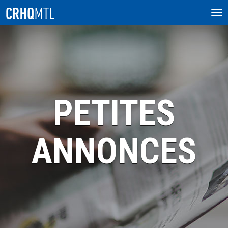
Tog
nav
PETITES
ANNONCES